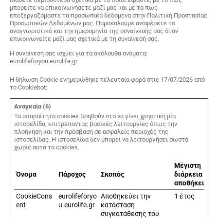
μπορείτε να επικοινωνήσετε μαζί μας και με το πως
επεξεργαζόμαστε τα προσωπικά δεδομένα στην Πολιτική Προστασίας
Προσωπικών Δεδομένων μας. Παρακαλούμε αναφέρετε το
αναγνωριστικό και την ημερομηνία της συναίνεσής σας όταν
επικοινωνείτε μαζί μας σχετικά με τη συναίνεσή σας.
Η συναίνεσή σας ισχύει για τα ακόλουθα ονόματα:
eurolifeforyou.eurolife.gr
Η δήλωση Cookie ενημερώθηκε τελευταία φορά στις 17/07/2026 από
το
Cookiebot
:
Αναγκαία (6)
Τα απαραίτητα cookies βοηθούν στο να γίνει χρηστική μία
ιστοσελίδα, επιτρέποντας βασικές λειτουργίες όπως την
πλοήγηση και την πρόσβαση σε ασφαλείς περιοχές της
ιστοσελίδας. Η ιστοσελίδα δεν μπορεί να λειτουργήσει σωστά
χωρίς αυτά τα cookies.
Μέγιστη
Όνομα
Πάροχος
Σκοπός
διάρκεια
αποθήκευσης
CookieCons
eurolifeforyo
Αποθηκεύει την
1 έτος
ent
u.eurolife.gr
κατάσταση
συγκατάθεσης του