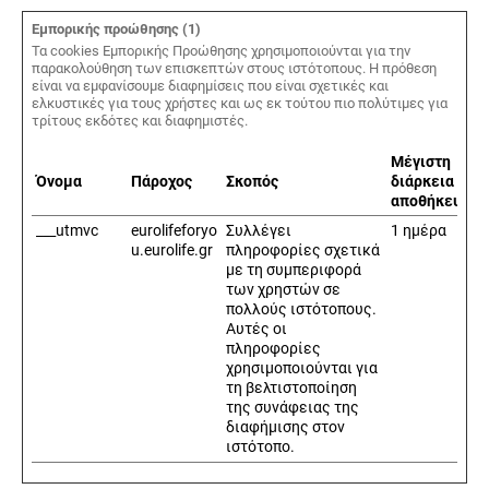
Εμπορικής προώθησης (1)
Τα cookies Εμπορικής Προώθησης χρησιμοποιούνται για την
παρακολούθηση των επισκεπτών στους ιστότοπους. Η πρόθεση
είναι να εμφανίσουμε διαφημίσεις που είναι σχετικές και
ελκυστικές για τους χρήστες και ως εκ τούτου πιο πολύτιμες για
τρίτους εκδότες και διαφημιστές.
Μέγιστη
Όνομα
Πάροχος
Σκοπός
διάρκεια
αποθήκευσης
___utmvc
eurolifeforyo
Συλλέγει
1 ημέρα
u.eurolife.gr
πληροφορίες σχετικά
με τη συμπεριφορά
των χρηστών σε
πολλούς ιστότοπους.
Αυτές οι
πληροφορίες
χρησιμοποιούνται για
τη βελτιστοποίηση
της συνάφειας της
διαφήμισης στον
ιστότοπο.