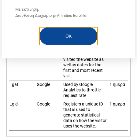
_ga
Google
Registers a unique ID
2 έτη
Με εκτίμηση,
that is used to
Διεύθυνση Διαχείρισης Affinities Eurolife
generate statistical
data on how the visitor
uses the website.
OK
_ga_#
Google
Used by Google
2 έτη
Analytics to collect
data on the number of
times a user has
visited the website as
well as dates for the
first and most recent
visit.
_gat
Google
Used by Google
1 ημέρα
Analytics to throttle
request rate
_gid
Google
Registers a unique ID
1 ημέρα
that is used to
generate statistical
data on how the visitor
uses the website.