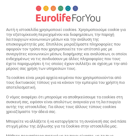
Αυτή η ιστοσελίδα χρησιμοποιεί cookies. Χρησιμοποιούμε cookie για
την εξατομίκευση περιεχομένου και διαφημίσεων, την παροχή
λειτουργιών κοινωνικών μέσων και την ανάλυση της
επισκεψιμότητάς μας. Επιπλέον, μοιραζόμαστε πληροφορίες που
αφορούν τον τρόπο που χρησιμοποιείτε τον ιστότοπό μας με
συνεργάτες κοινωνικών μέσων, διαφήμισης και αναλύσεων, οι οποίοι
ενδεχομένως να τις συνδυάσουν με άλλες πληροφορίες που τους
έχετε παραχωρήσει ή τις οποίες έχουν συλλέξει σε σχέση με την από
μέρους σας χρήση των υπηρεσιών τους.
Τα cookies είναι μικρά αρχεία κειμένου που χρησιμοποιούνται από
τους δικτυακούς τόπους για να κάνουν την εμπειρία του χρήστη πιο
αποτελεσματική.
Ο νόμος αναφέρει ότι μπορούμε να αποθηκεύσουμε τα cookies στη
συσκευή σας, εφόσον είναι απολύτως αναγκαία για τη λειτουργία
αυτής της ιστοσελίδας. Για όλους τους άλλους τύπους cookies
χρειαζόμαστε την άδειά σας.
Μπορείτε να αλλάξετε ή να καταργήσετε τη συναίνεσή σας ανά πάσα
στιγμή μέσω της Δήλωσης για τα Cookies στην ιστοσελίδα μας.
Μάθετε περισσότερα σχετικά με το ποιοι είμαστε, με το πως