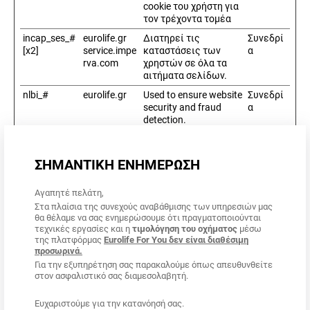
cookie του χρήστη για
τον τρέχοντα τομέα
incap_ses_#
eurolife.gr
Διατηρεί τις
Συνεδρί
[x2]
service.impe
καταστάσεις των
α
rva.com
χρηστών σε όλα τα
αιτήματα σελίδων.
nlbi_#
eurolife.gr
Used to ensure website
Συνεδρί
security and fraud
α
detection.
visid_incap_
eurolife.gr
Διατηρεί τις
1 έτος
# [x2]
service.impe
καταστάσεις των
ΣΗΜΑΝΤΙΚΗ ΕΝΗΜΕΡΩΣΗ
rva.com
χρηστών σε όλα τα
αιτήματα σελίδων.
Αγαπητέ πελάτη,
Στα πλαίσια της συνεχούς αναβάθμισης των υπηρεσιών μας
θα θέλαμε να σας ενημερώσουμε ότι πραγματοποιούνται
Στατιστικά (4)
τεχνικές εργασίες και η
τιμολόγηση του οχήματος
μέσω
Τα Cookies στατιστικών βοηθούν τους ιδιοκτήτες ιστοχώρου να
της πλατφόρμας
Eurolife For You δεν είναι διαθέσιμη
κατανοήσουν πώς αλληλεπιδρούν οι επισκέπτες με τις σελίδες
προσωρινά.
συλλέγοντας και αναφέροντας πληροφορίες ανώνυμα.
Για την εξυπηρέτηση σας παρακαλούμε όπως απευθυνθείτε
στον ασφαλιστικό σας διαμεσολαβητή.
Μέγιστη
Όνομα
Πάροχος
Σκοπός
διάρκεια
Eυχαριστούμε για την κατανόησή σας.
αποθήκευσης